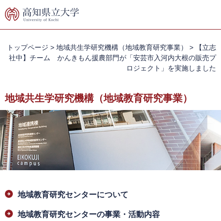
ペ
メ
ー
ニ
ジ
ュ
の
ー
先
を
トップページ
>
地域共生学研究機構（地域教育研究事業）
>
【立志
頭
飛
社中】チーム かんきもん援農部門が「安芸市入河内大根の販売プ
で
ば
ロジェクト」を実施しました
す。
し
て
地域共生学研究機構（地域教育研究事業）
本
文
へ
本
地域教育研究センターについて
文
地域教育研究センターの事業・活動内容