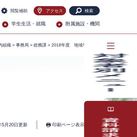
閲覧補助
アクセス
検索
学生生活・就職
附属施設・機関
内組織
>
事務局
>
総務課
>
2018年度 地域学実習Ⅱ
年5月20日更新
印刷ページ表示