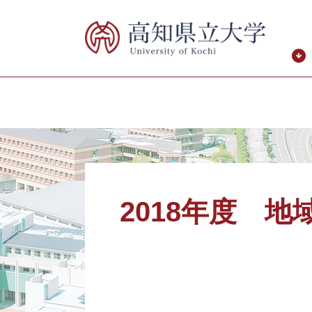
ペ
メ
ー
ニ
ジ
ュ
の
ー
先
を
頭
飛
で
ば
す。
し
て
本
本
文
文
へ
2018年度 地