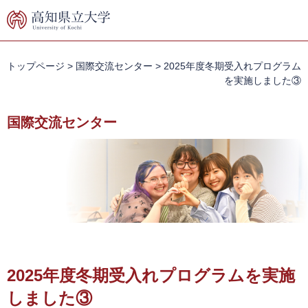
ペ
メ
ー
ニ
ジ
ュ
の
ー
先
を
トップページ
>
国際交流センター
>
2025年度冬期受入れプログラム
頭
飛
を実施しました③
で
ば
す。
し
国際交流センター
て
本
文
へ
本
文
2025年度冬期受入れプログラムを実施
しました③