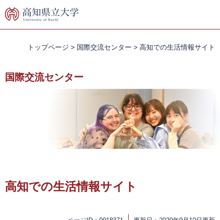
ペ
メ
ー
ニ
ジ
ュ
の
ー
先
を
トップページ
>
国際交流センター
>
高知での生活情報サイト
頭
飛
で
ば
国際交流センター
す。
し
て
本
文
へ
本
文
高知での生活情報サイト