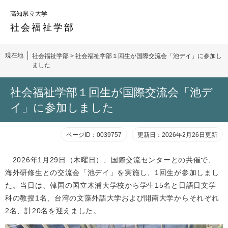
ペ
メ
高知県立大学
ー
ニ
ジ
ュ
社会福祉
学部
の
ー
先
を
現在地
社会福祉学部
>
社会福祉学部１回生が国際交流会「池デイ」に参加し
頭
飛
ました
で
ば
す。
し
本
社会福祉学部１回生が国際交流会「池デ
て
文
本
イ」に参加しました
文
へ
ページID：0039757
更新日：2026年2月26日更新
2026年1月29日（木曜日）、国際交流センターとの共催で、
海外研修生との交流会「池デイ」を実施し、1回生が参加しまし
た。当日は、韓国の国立木浦大学校から学生15名と日語日文学
科の教授1名、台湾の文藻外語大学および開南大学からそれぞれ
2名、計20名を迎えました。