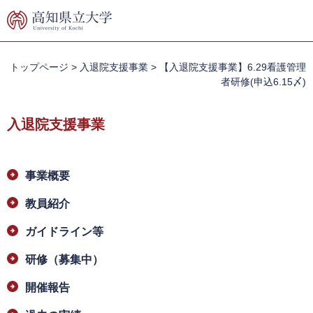
ペ
メ
ー
ニ
ジ
ュ
の
ー
先
を
トップページ
>
入退院支援事業
>
【入退院支援事業】6.29看護管理
頭
飛
者研修(申込6.15〆)
で
ば
す。
し
入退院支援事業
て
本
文
本
へ
事業概要
文
教員紹介
ガイドライン等
研修（募集中）
開催報告