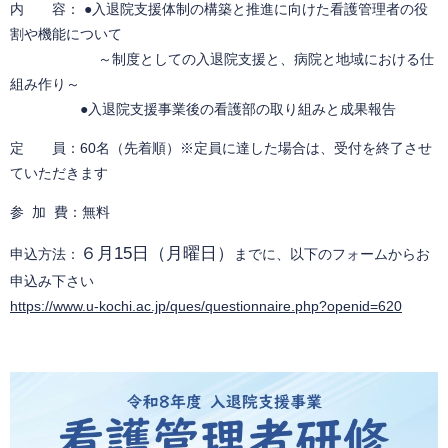
内 容： ●入退院支援体制の構築と推進に向けた看護管理者の役
割や機能について
～制度としての入退院支援と、病院と地域における仕
組み作り～
●​入退院支援事業後の看護部の取り組みと成果報告
定 員：60名（先着順）※定員に達した場合は、受付を終了させ
ていただきます
参 加 費：無料
６月15日（月曜日）
申込方法：
までに、以下のフォームからお
申込み下さい
https://www.u-kochi.ac.jp/ques/questionnaire.php?openid=620