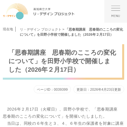
ペ
メ
ー
ニ
メ
ジ
ュ
ニ
の
ー
ュ
先
を
ー
現在地
リ・デザイン プロジェクト
>
「思春期講座 思春期のこころの変化
頭
飛
について」を田野小学校で開催しました（2026年２月17日）
で
ば
す。
し
本
て
「思春期講座 思春期のこころの変化
文
本
について」を田野小学校で開催しま
文
へ
した（2026年２月17日）
ページID：0039399
更新日：2026年4月23日更新
2026年２月17日（火曜日）、田野小学校で、「思春期講座
思春期のこころの変化について」を開催いたしました。
当日は、同校の６年生と３、４、６年生の保護者を対象に講座