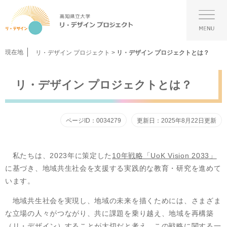
ペ
メ
ー
ニ
メ
ジ
ュ
ニ
の
ー
ュ
先
を
ー
現在地
リ・デザイン プロジェクト
>
リ・デザイン プロジェクトとは？
頭
飛
で
ば
本
す。
し
リ・デザイン プロジェクトとは？
文
て
本
文
ページID：0034279
更新日：2025年8月22日更新
へ
私たちは、2023年に策定した​
10年戦略「UoK Vision 2033」
に基づき、地域共生社会を支援する実践的な教育・研究を進めて
います。
地域共生社会を実現し、地域の未来を描くためには、さまざま
な立場の人々がつながり、共に課題を乗り越え、地域を再構築
（リ・デザイン）することが大切だと考え、この戦略に関する一