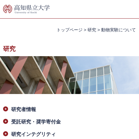
ペ
メ
ー
ニ
ジ
ュ
の
ー
先
を
トップページ
>
研究
>
動物実験について
頭
飛
で
ば
研究
す。
し
て
本
文
へ
本
研究者情報
文
受託研究・奨学寄付金
研究インテグリティ