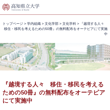
ペ
メ
ー
ニ
ジ
ュ
の
ー
先
を
トップページ
>
学内組織
>
文化学部
>
文化学科
>
『越境する人々
頭
飛
移住・移民を考えるための50冊』の無料配布をオーテピアにて実施
で
ば
中
す。
し
て
本
文
へ
本
文
『越境する人々 移住・移民を考える
ための50冊』の無料配布をオーテピア
にて実施中