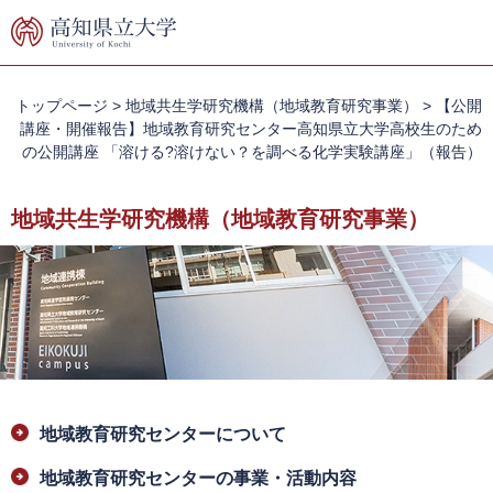
ペ
メ
ー
ニ
ジ
ュ
の
ー
先
を
トップページ
>
地域共生学研究機構（地域教育研究事業）
>
【公開
頭
飛
講座・開催報告】地域教育研究センター高知県立大学高校生のため
で
ば
の公開講座 「溶ける?溶けない？を調べる化学実験講座」（報告）
す。
し
て
地域共生学研究機構（地域教育研究事業）
本
文
へ
本
地域教育研究センターについて
文
地域教育研究センターの事業・活動内容