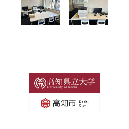
リ
ン
ク