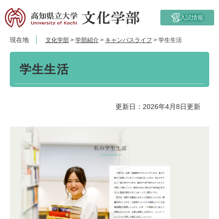
ペ
メ
ー
ニ
入試情報
ジ
ュ
の
ー
現在地
文化学部
>
学部紹介
>
キャンパスライフ
>
学生生活
先
を
頭
飛
本
で
ば
学生生活
文
す。
し
て
本
更新日：2026年4月8日更新
文
へ