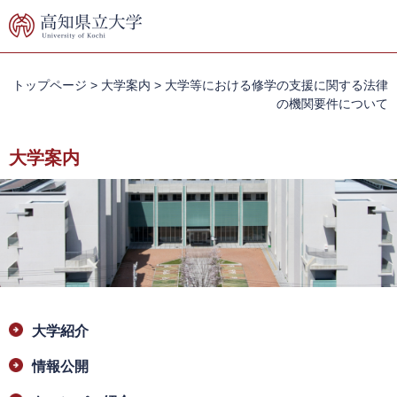
ペ
メ
ー
ニ
ジ
ュ
の
ー
先
を
トップページ
>
大学案内
>
大学等における修学の支援に関する法律
頭
飛
の機関要件について
で
ば
す。
し
大学案内
て
本
文
へ
本
大学紹介
文
情報公開