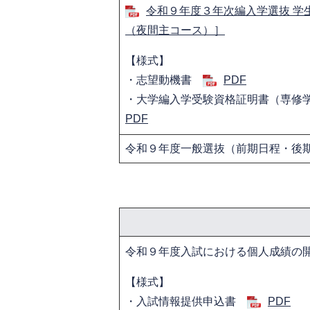
令和９年度３年次編入学選抜 学
（夜間主コース）］
【様式】
・志望動機書
PDF
・大学編入学受験資格証明書（専修
PDF
令和９年度一般選抜（前期日程・後
令和９年度入試における個人成績の
【様式】
・入試情報提供申込書
PDF