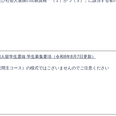
及び社会人選抜の出願資格「（１）かつ（３）」に該当する者
人留学生選抜 学生募集要項（令和8年8月7日更新）
夜間主コース）の様式ではございませんのでご注意ください