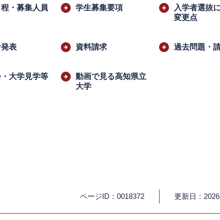
日程・募集人員
学生募集要項
入学者選抜
変更点
者発表
資料請求
過去問題・
会・大学見学等
動画で見る高知県立
大学
ページID：0018372
更新日：202