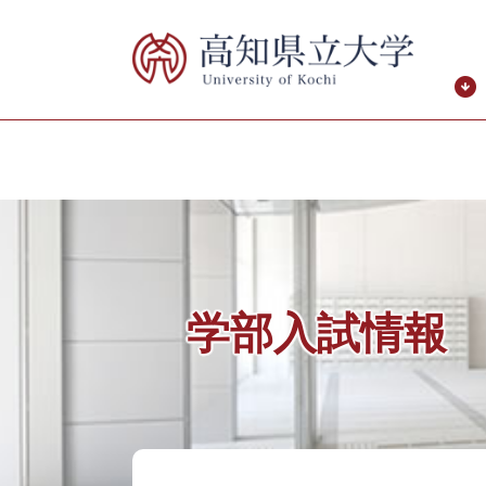
ペ
メ
ー
ニ
ジ
ュ
の
ー
先
を
頭
飛
で
ば
す。
し
て
本
文
へ
学部入試情報
本