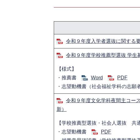
令和９年度入学者選抜に関する
令和９年度学校推薦型選抜 学生
【様式】
・推薦書
Word
PDF
・志望動機書（社会福祉学科の志願
令和９年度文化学科夜間主コース
新）
【学校推薦型選抜・社会人選抜 共
・志望動機書
PDF