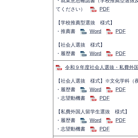
・就業意思確認書（学校推薦型選抜
てください）
PDF
【学校推薦型選抜 様式】
・推薦書
Word
PDF
【社会人選抜 様式】
・履歴書
Word
PDF
令和９年度社会人選抜・私費外国
【社会人選抜 様式】※文化学科（
・履歴書
Word
PDF
・志望動機書
PDF
【私費外国人留学生選抜 様式】
・履歴書
Word
PDF
・志望動機書
PDF