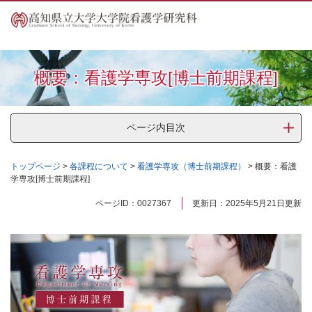
ペ
メ
ー
ニ
ジ
ュ
の
ー
先
を
概要：看護学専攻[博士前期課程]
頭
飛
で
ば
す
し
。
て
ページ内目次
本
文
トップページ
>
各課程について
>
看護学専攻（博士前期課程）
>
概要：看護
へ
学専攻[博士前期課程]
本
ページID：0027367
更新日：2025年5月21日更新
文