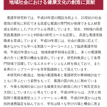
地域社会における健康文化の創造に貢献
看護学研究科では、平成10年度の開設当初より、21世紀の社会
環境の変化に対応できる高度な看護の専門性が発揮できる人材育
成を目的としたプログラムを用意しています。現在、8領域の高度
実践看護師コースと8領域の研究コースを設置し、高度な看護実践
職者を育成しています。平成14年度には、社会の要請に応えて、
働きながらでも学べる実践リーダーコースとして臨床看護学領
域、平成22年度からは、地域保健学領域を設置し、多くの看護職
者の方々に教育の機会を提供しています。研究科教員として各専
門領域で活躍しているエネルギッシュな人材を揃えており、また
各界のトップリーダーを非常勤講師として迎えています。
本研究科の教員は、地域の看護職者と看護研究や事例検討会で
ともに学ぶという姿勢をもって、看護の質の向上に努めていま
す。今後も地域社会における健康文化の創造に向けて相互交流を
大切にしていきたいと考えています。平成18年からは、大学と病
院間で看護連携型ユニフィケーション事業、平成23年度からは包
括的連携協定を結んでおり、学生は様々な学びの場と機会に恵ま