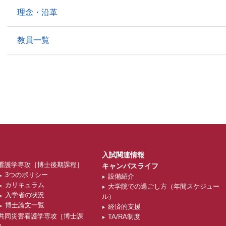
理念・沿革
教員一覧
入試関連情報
看護学専攻［博士後期課程］
キャンパスライフ
3つのポリシー
設備紹介
カリキュラム
大学院での過ごし方（年間スケジュー
入学者の状況
ル）
博士論文一覧
経済的支援
共同災害看護学専攻［博士課
TA/RA制度