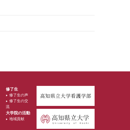
修了生
修了生の声
修了生の交
流
大学院の活動
地域貢献