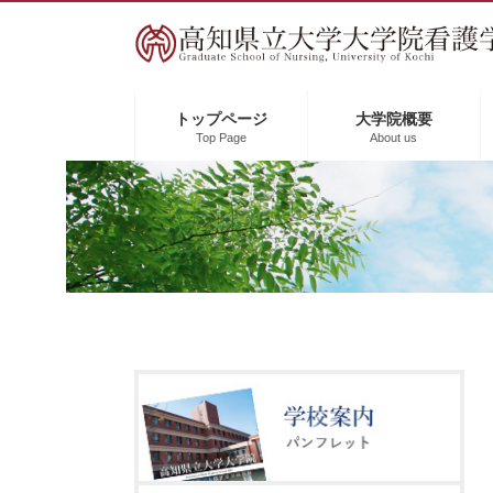
ペ
メ
ー
ニ
ジ
ュ
の
ー
先
を
トップページ
大学院概要
Top Page
About us
頭
飛
で
ば
す
し
。
て
本
文
へ