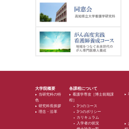
大学院概要
各課程について
当研究科の特
看護学専攻［博士前期課
色
程］
研究科長挨拶
3つのコース
理念・沿革
3つのポリシー
カリキュラム
入学者の状況
修士論文一覧