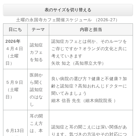
表のサイズを切り替える
土曜の永国寺カフェ開催スケジュール （2026-27）
日にち
テーマ
内容と担当
2026年
認知症カフェとは何か、そのルーツを
認知症
４月４日
ご存じですか？オランダの文化と共に
カフェ
（土曜
考えていきます
を知る
日）
矢吹 知之（高知県立大学）
医師か
良い病院の選び方？健康と不健康？加
５月９日
ら聞く
齢と認知症？高知おれんじドクターに
（土曜
認知症
聞いてみましょう
日）
のはな
​細木 信吾 先生（細木病院院長 ）
し
耳の聞
こえ方
認知症と耳の聞こえには深い関係があ
６月13日
は、本
ります。気づきの方法やその対応につ