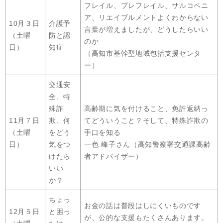
フレイル、プレフレイル、サルコペニ
ア、リエイブルメントよくわからない
10月３日
介護予
言葉が増えましたが、どうしたらいい
（土曜
防と認
のか
日）
知症
（高知市基幹型地域包括支援センタ
ー）
交通安
全、特
殊詐
高齢期に気を付けること、免許返納っ
11月７日
欺、何
てどういうこと？そして、特殊詐欺の
（土曜
をどう
手口を知る
日）
気をつ
​一色 峰子さん（高知警察署交通課高齢
けたら
者アドバイザー）
いい
か？
ちょっ
お金の話は普段はしにくいものです
12月５日
と困っ
が、公的な支援もたくさんあります。