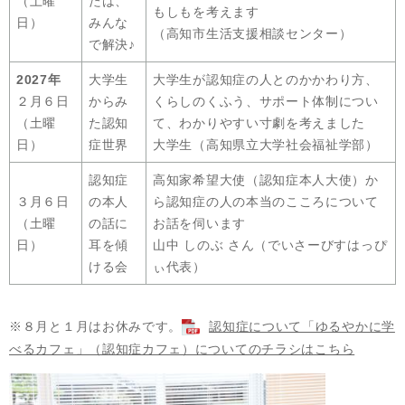
（土曜
たは、
もしもを考えます
日）
みんな
（高知市生活支援相談センター）
で解決♪
2027年
大学生
大学生が認知症の人とのかかわり方、
２月６日
からみ
くらしのくふう、サポート体制につい
（土曜
た認知
て、わかりやすい寸劇を考えました
日）
症世界
大学生（高知県立大学社会福祉学部）
認知症
高知家希望大使（認知症本人大使）か
３月６日
の本人
ら認知症の人の本当のこころについて
（土曜
の話に
お話を伺います
日）
耳を傾
山中 しのぶ さん（でいさーびすはっぴ
ける会
ぃ代表）
※８月と１月はお休みです。
認知症について「ゆるやかに学
べるカフェ」（認知症カフェ）についてのチラシはこちら