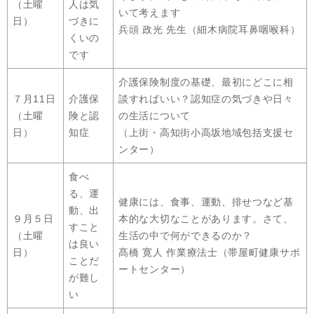
（土曜
人は気
いて考えます
日）
づきに
兵頭 政光 先生（細木病院耳鼻咽喉科）
くいの
です
介護保険制度の基礎、最初にどこに相
７月11日
介護保
談すればいい？認知症の気づきや日々
（土曜
険と認
の生活について
日）
知症
（上街・高知街小高坂地域包括支援セ
ンター）
食べ
る、運
健康には、食事、運動、排せつなど基
動、出
９月５日
本的な大切なことがあります。さて、
すこと
（土曜
生活の中で何ができるのか？
は良い
日）
髙橋 寛人 作業療法士（帯屋町健康サポ
ことだ
ートセンター）
が難し
い