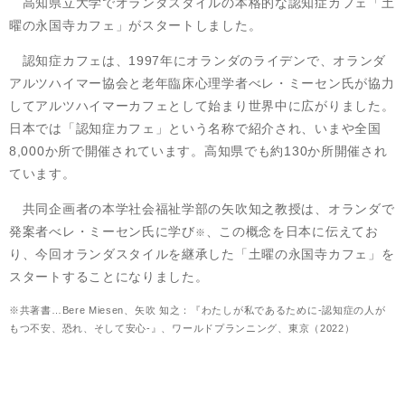
高知県立大学でオランダスタイルの本格的な認知症カフェ「土
曜の永国寺カフェ」がスタートしました。
認知症カフェは、1997年にオランダのライデンで、オランダ
アルツハイマー協会と老年臨床心理学者べレ・ミーセン氏が協力
してアルツハイマーカフェとして始まり世界中に広がりました。
日本では「認知症カフェ」という名称で紹介され、いまや全国
8,000か所で開催されています。高知県でも約130か所開催され
ています。
共同企画者の本学社会福祉学部の矢吹知之教授は、オランダで
発案者べレ・ミーセン氏に学び
、この概念を日本に伝えてお
※
り、今回オランダスタイルを継承した「土曜の永国寺カフェ」を
スタートすることになりました。
※共著書…Bere Miesen、矢吹 知之：『わたしが私であるために‐認知症の人が
もつ不安、恐れ、そして安心‐』、ワールドプランニング、東京（2022）​