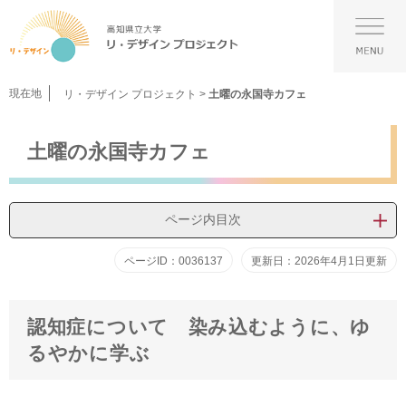
ペ
メ
ー
ニ
メ
ジ
ュ
ニ
の
ー
ュ
先
を
ー
現在地
リ・デザイン プロジェクト
>
土曜の永国寺カフェ
頭
飛
で
ば
本
す。
し
土曜の永国寺カフェ
文
て
本
文
へ
ページ内目次
ページID：0036137
更新日：2026年4月1日更新
認知症について 染み込むように、ゆ
るやかに学ぶ