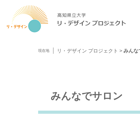
ペ
メ
ー
ニ
ジ
ュ
の
ー
先
を
頭
飛
で
ば
リ・デザイン プロジェクト
>
みんな
現在地
す。
し
て
本
文
本
へ
文
みんなでサロン