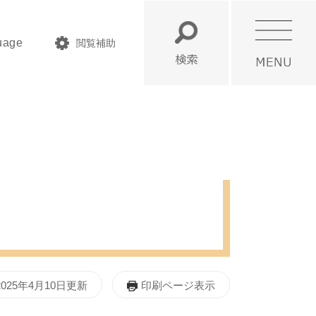
uage
閲覧補助
検
メ
索
ニ
ュ
ー
025年4月10日更新
印刷ページ表示