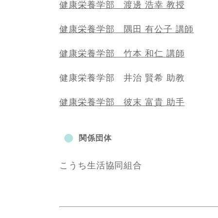
​健康栄養学部 渡邊 浩幸 教授
健康栄養学部 隅田 有公子 講師
​健康栄養学部 竹本 和仁 講師
健康栄養学部 井治 賢希 助教
​健康栄養学部 彼末 富貴 助手
関係団体
こうち生活協同組合