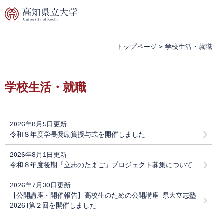
ペ
メ
ー
ニ
ジ
ュ
の
ー
先
を
トップページ
>
学校生活・就職
頭
飛
で
ば
本
す。
し
文
学校生活・就職
て
本
文
へ
2026年8月5日更新
令和８年度学長奨励賞授与式を開催しました
2026年8月1日更新
令和８年度後期「立志のたまご」プロジェクト募集について
2026年7月30日更新
【公開講座・開催報告】高校生のための公開講座｢県大立志塾
2026｣第２回を開催しました