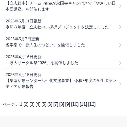
【立志社中】チーム Pilinaが永国寺キャンパスで「やさしい日
本語講座」を開催します
2026年5月11日更新
令和８年度「立志社中」採択プロジェクトを決定しました
2026年5月7日更新
各学部で「新入生のつどい」を開催しました
2026年4月16日更新
「県大サークル祭2026」を開催しました
2026年4月15日更新
【集落活動センター活性化支援事業】 令和7年度の学生ボラン
ティア活動報告
1 [
2
] [
3
] [
4
] [
5
] [
6
] [
7
] [
8
] [
9
] [
10
] [
11
] [
12
]
ページ：