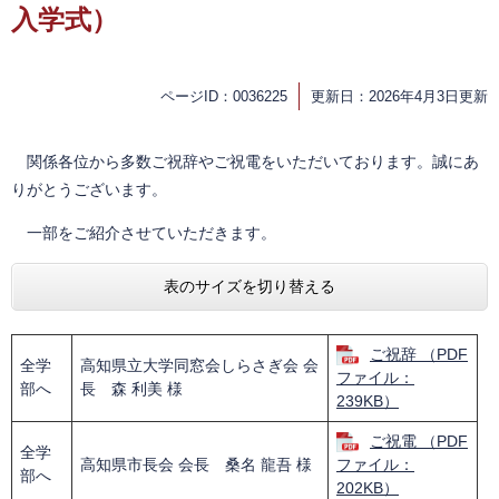
入学式）
ページID：0036225
更新日：2026年4月3日更新
関係各位から多数ご祝辞やご祝電をいただいております。誠にあ
りがとうございます。
一部をご紹介させていただきます。
表のサイズを切り替える
ご祝辞 （PDF
全学
高知県立大学同窓会しらさぎ会 会
ファイル：
部へ
長 森 利美 様
239KB）
ご祝電 （PDF
全学
高知県市長会 会長 桑名 龍吾 様
ファイル：
部へ
202KB）