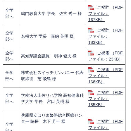
ご祝辞 （PDF
全学
鳴門教育大学 学長 佐古 秀一 様
ファイル：
部へ
167KB）
ご祝辞 （PDF
全学
名桜大学 学長 嘉納 英明 様
ファイル：
部へ
183KB）
全学
ご祝電 （PDF
高知県議会議長 明神 健夫 様
部へ
ファイル：23KB）
ご祝電 （PDF
全学
株式会社スイッチカンパニー 代表
ファイル：
部へ
取締役 芝 飛鳥 様
168KB）
ご祝辞 （PDF
全学
学校法人土佐リハ学院 高知健康科
ファイル：
部へ
学大学 学長 宮口 英樹 様
155KB）
兵庫県立はりま姫路総合医療セン
ター 院長 木下 芳一 様
ご祝辞 （PDF
全学
​
ファイル：
部へ