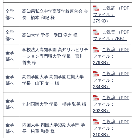
ご祝辞 （PDF
全学
高知県私立中学高等学校連合会 会
ファイル：
部へ
長 橋本 和紀 様
279KB）
全学
ご祝電 （PDF
高知大学 学長 受田 浩之 様
部へ
ファイル：7KB）
学校法人高知学園 高知リハビリテ
ご祝辞 （PDF
全学
ーション専門職大学 学長 宮川
ファイル：
部へ
哲夫 様
279KB）
ご祝辞 （PDF
全学
高知学園大学 高知学園短期大学
ファイル：
部へ
学長 山下 文一 様
234KB）
ご祝辞 （PDF
全学
九州国際大学 学長 櫻井 弘晃 様
ファイル：
部へ
302KB）
ご祝辞 （PDF
全学
四国大学 四国大学短期大学部 学
ファイル：
部へ
長 松重 和美 様
310KB）