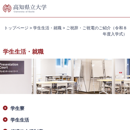
ペ
メ
ー
ニ
ジ
ュ
の
ー
先
を
トップページ
>
学生生活・就職
>
ご祝辞・ご祝電のご紹介（令和８
頭
飛
年度入学式）
で
ば
す。
し
学生生活・就職
て
本
文
へ
本
学生寮
文
学生生活