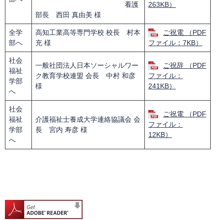
看護
263KB）
部長 西田 真由美 様
全学
高知工業高等専門学校 校長 村本
ご祝電 （PDF
部へ
充 様
ファイル：7KB）
社会
一般社団法人日本ソーシャルワー
ご祝辞 （PDF
福祉
ク教育学校連盟 会長 中村 和彦
ファイル：
学部
様
241KB）
へ
社会
ご祝電 （PDF
福祉
介護福祉士養成大学連絡協議会 会
ファイル：
学部
長 宮内 寿彦 様
12KB）
へ