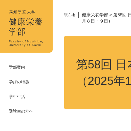
ペ
メ
ー
ニ
高知県立大学
健康栄養学部
>
第58回
現在地
ジ
ュ
健康栄養
月８日・９日）
の
ー
学部
先
を
頭
飛
本
Faculty of Nutrition,
で
ば
University of Kochi
文
す。
し
て
第58回 
本
学部案内
文
（2025
へ
学びの特徴
学生生活
受験生の方へ