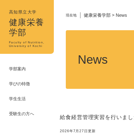
ペ
メ
ー
ニ
高知県立大学
健康栄養学部
>
News
現在地
ジ
ュ
健康栄養
の
ー
学部
先
を
本
頭
飛
文
Faculty of Nutrition,
で
ば
University of Kochi
す。
し
News
て
本
学部案内
文
へ
学びの特徴
学生生活
受験生の方へ
給食経営管理実習を行いまし
2026年7月27日更新