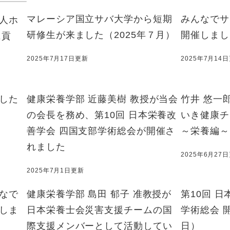
マレーシア国立サバ大学から短期
みんなでサ
人ホ
研修生が来ました（2025年７月）
開催しまし
に貢
2025年7月17日更新
2025年7月14
した
健康栄養学部 近藤美樹 教授が当会
竹井 悠一
の会長を務め、第10回 日本栄養改
いき健康チ
善学会 四国支部学術総会が開催さ
～栄養編～
れました
2025年6月27
2025年7月1日更新
なで
健康栄養学部 島田 郁子 准教授が
第10回 
しま
日本栄養士会災害支援チームの国
学術総会 開
際支援メンバーとして活動してい
日）