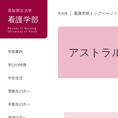
ペ
メ
ー
ニ
高知県立大学
看護学部トップページ
>
現在地
ジ
ュ
看護学部
の
ー
先
を
Faculty of Nursing
本
University of Kochi
頭
飛
文
で
ば
す。
し
アストラル
学部案内
て
本
学びの特徴
文
へ
学生生活
受験生の方へ
卒業生の方へ
地域の方へ