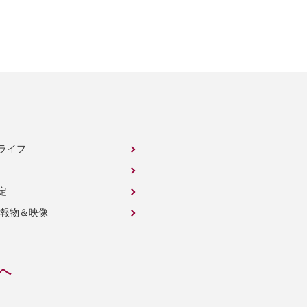
ライフ
定
広報物＆映像
へ