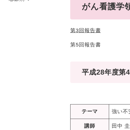
がん看護学
第3回報告書
第5回報告書
平成28年度
テーマ
強い不
講師
田中 