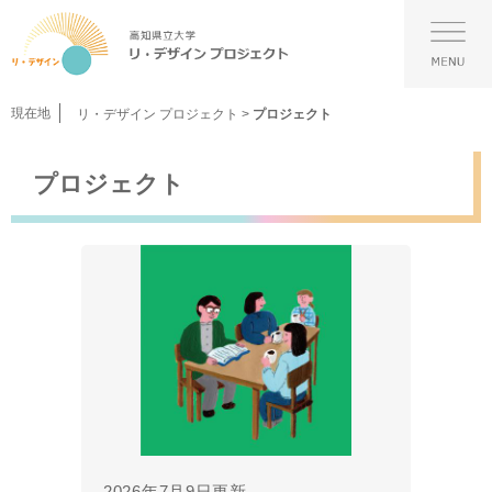
ペ
メ
ー
ニ
メ
ジ
ュ
ニ
の
ー
ュ
先
を
ー
現在地
リ・デザイン プロジェクト
>
プロジェクト
頭
飛
で
ば
本
す。
し
プロジェクト
文
て
本
文
へ
2026年7月9日更新