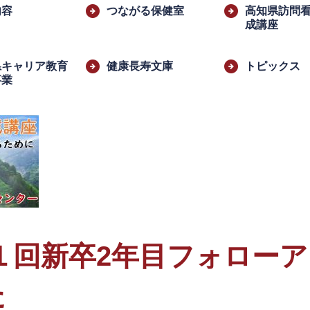
内容
つながる保健室
高知県訪問
成講座
県キャリア教育
健康長寿文庫
トピックス
事業
​
第１回新卒2年目フォロー
た