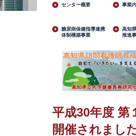
文
センター概要
事業
糖尿病保健指導連携
高知
体制構築事業
推進
平成30年度 
開催されまし