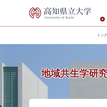
ペ
メ
ー
ニ
ジ
ュ
の
ー
先
を
頭
飛
トップ
で
ば
す。
し
て
本
文
へ
地域共生学研
本