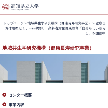
ペ
メ
ー
ニ
ジ
ュ
の
ー
先
を
トップページ
>
地域共生学研究機構（健康長寿研究事業）
>
健康長
頭
飛
寿体験型セミナーin津野町 高齢者対象健康教育「自分らしい暮ら
で
ば
し」を開催中
す。
し
て
地域共生学研究機構（健康長寿研究事業）
本
文
へ
本
センター概要
文
事業内容