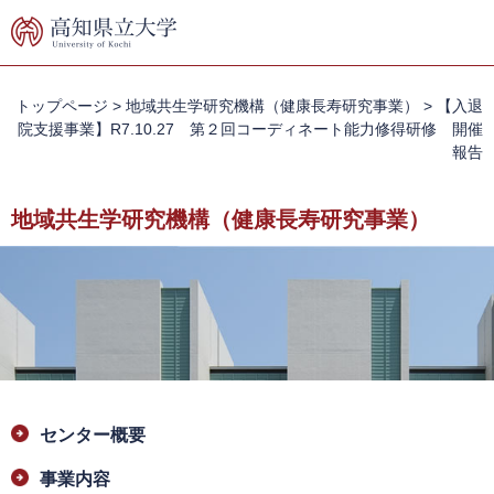
ペ
メ
ー
ニ
ジ
ュ
の
ー
先
を
トップページ
>
地域共生学研究機構（健康長寿研究事業）
>
【入退
頭
飛
院支援事業】R7.10.27 第２回コーディネート能力修得研修 開催
で
ば
報告
す。
し
て
地域共生学研究機構（健康長寿研究事業）
本
文
へ
本
センター概要
文
事業内容