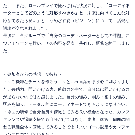
た。 また、ロールプレイで提示された状況に対し、
「コーディネ
ーターとしてどのように対応すべきか」と
「未来に向けてこんな対
応ができたら良い」というめざす姿（ビジョン）について、活発な
議論が交わされました。
最後に、各グループで「自身のコーディネーターとしての課題」に
ついてワークを行い、その内容を発表・共有し、研修を終了しまし
た。
＜参加者からの感想 ※抜粋＞
・～ご機嫌なチームを作ろう！～という言葉がまず心に刺さりまし
た。共感力、問いかける力、俯瞰力の中で、自分には問いかける力
が足らないのではと感じました。自分の強み、弱み・相手の強み、
弱みを知り、トータル的にコーディネートできるようになりたい。
・今回の研修で自分自身を俯瞰してみる良い機会となった。カンフ
ァレンスや退院支援でも自分だけではなく、患者、家族、周囲の関
わる職種全体を俯瞰してみることでよりよいゴール設定やカンファ
レンスにつなげていきたい。