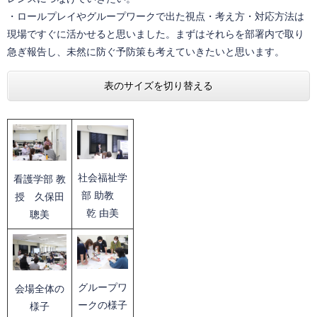
・ロールプレイやグループワークで出た視点・考え方・対応方法は
現場ですぐに活かせると思いました。まずはそれらを部署内で取り
急ぎ報告し、未然に防ぐ予防策も考えていきたいと思います。
表のサイズを切り替える
社会福祉学
看護学部 教
部 助教
授 久保田
乾 由美
聰美
グループワ
会場全体の
ークの様子
様子